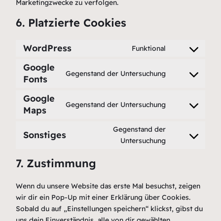
Marketingzwecke zu verfolgen.
6. Platzierte Cookies
WordPress
Funktional
Consent
to
Google
Gegenstand der Untersuchung
service
Fonts
Consent
wordpress
to
Google
service
Gegenstand der Untersuchung
Maps
Consent
google-
to
fonts
Gegenstand der
service
Sonstiges
Consent
Untersuchung
google-
to
maps
7. Zustimmung
service
sonstiges
Wenn du unsere Website das erste Mal besuchst, zeigen
wir dir ein Pop-Up mit einer Erklärung über Cookies.
Sobald du auf „Einstellungen speichern“ klickst, gibst du
uns dein Einverständnis, alle von dir gewählten