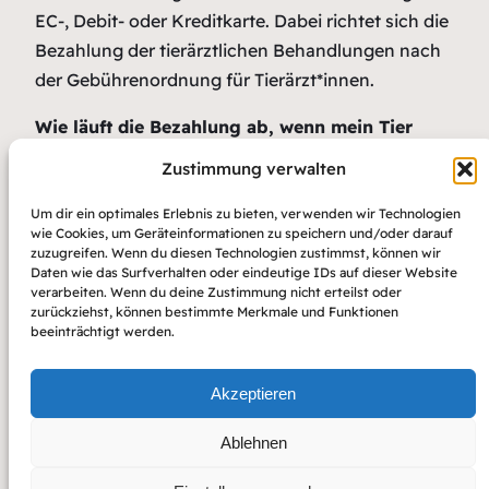
EC-, Debit- oder Kreditkarte. Dabei richtet sich die
Bezahlung der tierärztlichen Behandlungen nach
der Gebührenordnung für Tierärzt*innen.
Wie läuft die Bezahlung ab, wenn mein Tier
krankenversichert ist?
Zustimmung verwalten
In unserer Praxis ist keine Direktabrechnung mit
Um dir ein optimales Erlebnis zu bieten, verwenden wir Technologien
der Krankenkasse möglich. Daher bitten wir Sie,
wie Cookies, um Geräteinformationen zu speichern und/oder darauf
zuzugreifen. Wenn du diesen Technologien zustimmst, können wir
Ihre Quittung bei der Krankenkasse Ihres Tieres
Daten wie das Surfverhalten oder eindeutige IDs auf dieser Website
einzureichen, damit Ihnen diese die Kosten
verarbeiten. Wenn du deine Zustimmung nicht erteilst oder
zurückziehst, können bestimmte Merkmale und Funktionen
erstattet.
beeinträchtigt werden.
zurück
Akzeptieren
Ablehnen